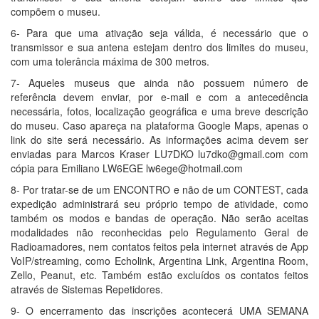
compõem o museu.
6- Para que uma ativação seja válida, é necessário que o
transmissor e sua antena estejam dentro dos limites do museu,
com uma tolerância máxima de 300 metros.
7- Aqueles museus que ainda não possuem número de
referência devem enviar, por e-mail e com a antecedência
necessária, fotos, localização geográfica e uma breve descrição
do museu. Caso apareça na plataforma Google Maps, apenas o
link do site será necessário. As informações acima devem ser
enviadas para Marcos Kraser LU7DKO lu7dko@gmail.com com
cópia para Emiliano LW6EGE lw6ege@hotmail.com
8- Por tratar-se de um ENCONTRO e não de um CONTEST, cada
expedição administrará seu próprio tempo de atividade, como
também os modos e bandas de operação. Não serão aceitas
modalidades não reconhecidas pelo Regulamento Geral de
Radioamadores, nem contatos feitos pela internet através de App
VoIP/streaming, como Echolink, Argentina Link, Argentina Room,
Zello, Peanut, etc. Também estão excluídos os contatos feitos
através de Sistemas Repetidores.
9- O encerramento das inscrições acontecerá UMA SEMANA