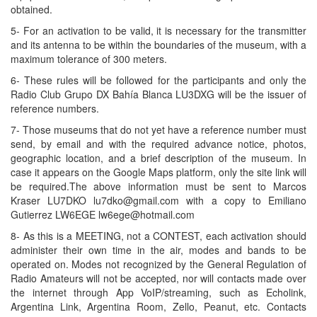
obtained.
5- For an activation to be valid, it is necessary for the transmitter
and its antenna to be within the boundaries of the museum, with a
maximum tolerance of 300 meters.
6- These rules will be followed for the participants and only the
Radio Club Grupo DX Bahía Blanca LU3DXG will be the issuer of
reference numbers.
7- Those museums that do not yet have a reference number must
send, by email and with the required advance notice, photos,
geographic location, and a brief description of the museum. In
case it appears on the Google Maps platform, only the site link will
be required.The above information must be sent to Marcos
Kraser LU7DKO lu7dko@gmail.com with a copy to Emiliano
Gutierrez LW6EGE lw6ege@hotmail.com
8- As this is a MEETING, not a CONTEST, each activation should
administer their own time in the air, modes and bands to be
operated on. Modes not recognized by the General Regulation of
Radio Amateurs will not be accepted, nor will contacts made over
the internet through App VoIP/streaming, such as Echolink,
Argentina Link, Argentina Room, Zello, Peanut, etc. Contacts